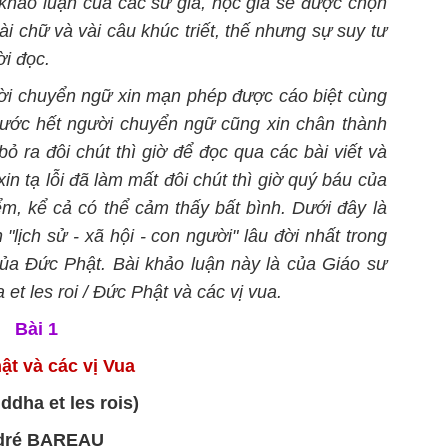
i khảo luận của các sử gia, học giả sẽ được chọn
vài chữ và vài câu khúc triết, thế nhưng sự suy tư
i đọc.
gười chuyển ngữ xin mạn phép được cáo biệt cùng
trước hết người chuyển ngữ cũng xin chân thành
ỏ ra đôi chút thì giờ để đọc qua các bài viết và
in tạ lỗi đã làm mất đôi chút thì giờ quý báu của
m, kể cả có thể cảm thấy bất bình. Dưới đây là
 "lịch sử - xã hội - con người" lâu đời nhất trong
 của Đức Phật. Bài khảo luận này là của Giáo sư
t les roi / Đức Phật và các vị vua.
Bài 1
ật và các vị Vua
ddha et les rois)
dré BAREAU