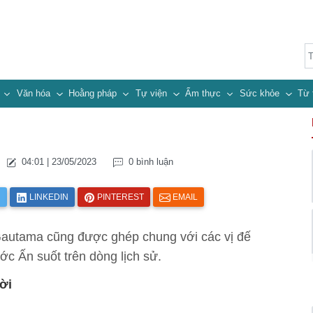
n
Văn hóa
Hoằng pháp
Tự viện
Ẩm thực
Sức khỏe
Từ 
04:01 | 23/05/2023
0 bình luận
R
LINKEDIN
PINTEREST
EMAIL
Gautama cũng được ghép chung với các vị đế
ớc Ấn suốt trên dòng lịch sử.
ời