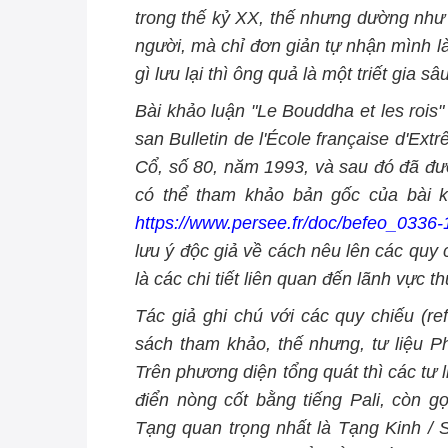
trong thế kỷ XX, thế nhưng dường như 
người,
mà
chỉ đơn giản tự nhận mình l
gì lưu lại thì ông quả là một triết gia 
Bài khảo luận "Le Bouddha et les rois"
san Bulletin de l'École française d'Ex
Cổ, số 80, năm 1993, và sau đó đã đư
có thể tham khảo bản gốc của bài kh
https://www.persee.fr/doc/befeo_03
lưu ý độc giả về cách nêu lên các quy 
là các chi tiết liên quan đến lãnh vực t
Tác giả ghi chú với các quy chiếu (re
sách tham khảo, thế nhưng, tư liệu Ph
Trên phương diện tổng quát thì các tư l
điển nòng cốt bằng tiếng Pali, còn gọ
Tạng quan trọng nhất là Tạng Kinh / Su