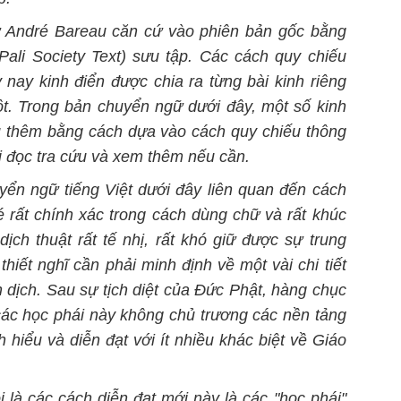
sư André Bareau căn cứ vào phiên bản gốc bằng
Pali Society Text) sưu tập. Các cách quy chiếu
ày nay kinh điển được chia
ra
từng bài kinh riêng
ột. Trong bản chuyển ngữ dưới đây, một số kinh
hú thêm bằng cách dựa vào cách quy chiếu thông
i đọc tra cứu và xem thêm nếu cần.
uyển ngữ tiếng Việt dưới đây liên quan đến cách
rất chính xác trong cách dùng chữ và rất khúc
dịch thuật rất tế nhị, rất khó giữ được sự trung
i
thiết nghĩ cần phải minh định về một vài chi tiết
 dịch. Sau sự tịch diệt của Đức Phật, hàng chục
các học phái này không chủ trương các nền tảng
hiểu và diễn đạt với ít nhiều khác biệt về Giáo
là các cách diễn đạt mới này là các "học phái"