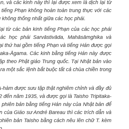
n, và các kinh này thì lại được xem là dịch lại từ
h tiếng Phạn không hoàn toàn trung thực với các
g không thống nhất giữa các học phái.
lại từ các bản kinh tiếng Phạn của các học phái
các học phái Sarvāstivāda, Mahāsāmghika và
ại thứ hai gồm tiếng Phạn và tiếng Hán được gọi
itaka-Āgama. Các kinh bằng tiếng Hán này được
tập theo Phật giáo Trung quốc. Tại Nhật bản vào
a một sắc lệnh bắt buộc tất cả chùa chiền trong
A-hàm được sưu tập thật nghiêm chỉnh và đầy đủ
2 đến năm 1935, và được gọi là Taisho Tripitaka-
 phiên bản bằng tiếng Hán này của Nhật bản để
uận của Giáo sư André Bareau thì các trích dẫn và
phiên bản Taisho bằng cách nêu lên chữ T. kèm
p.