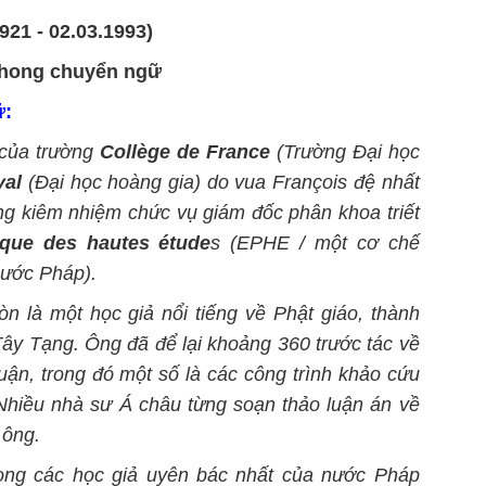
921 - 02.03.1993)
hong chuyển ngữ
ữ:
 của trường
Collège de France
(Trường Đại học
yal
(Đại học hoàng gia) do vua François đệ nhất
ng kiêm nhiệm chức vụ giám đốc phân khoa triết
ique des hautes étude
s (EPHE / một cơ chế
nước Pháp).
òn là một học giả nổi tiếng về Phật giáo, thành
Tây Tạng. Ông đã để lại khoảng 360 trước tác về
uận, trong đó một số là các công trình
khảo cứu
 Nhiều nhà sư Á châu từng soạn thảo luận án về
 ông.
ong các học giả uyên bác nhất của nước Pháp