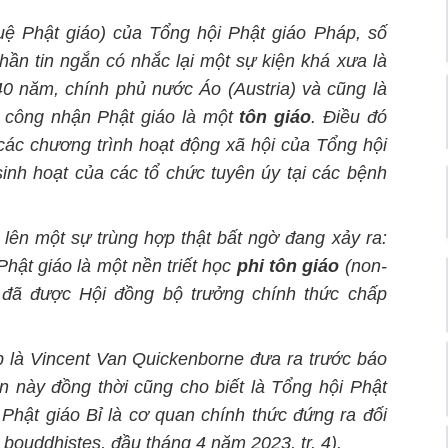
uệ Phật giáo) của Tổng hội Phật giáo Pháp, số
ần tin ngắn có nhắc lại một sự kiện khá xưa là
0 năm, chính phủ nước Áo (Austria) và cũng là
c công nhận Phật giáo là một
tôn giáo
. Điều đó
các chương trình hoạt động xã hội của Tổng hội
inh hoạt của các tổ chức tuyên úy tại các bệnh
lên một sự trùng hợp thật bất ngờ đang xảy ra:
hật giáo là một nền triết học
phi tôn giáo
(non-
t đã được Hội đồng bộ trưởng chính thức chấp
p
là Vincent Van Quickenborne đưa ra trước báo
n này đồng thời cũng cho biết là Tổng hội Phật
Phật giáo Bỉ là cơ quan chính thức đứng ra đối
bouddhistes, đầu tháng 4 năm 2023, tr. 4).