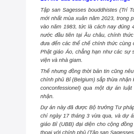
Tập
san Sagesses bouddhistes (Trí T
mới nhất mùa xuân năm 2023, trong ph
vào năm 1983, tức là cách nay đúng 4
nước đầu tiên tại Âu châu, chính thứ
đưa đến các thể chế chính thức cùng 
Phật giáo Áo, chẳng hạn như các sự s
viện và nhà giam.
Thế nhưng đồng thời bản tin cũng nêu 
chính phủ Bỉ (Belgium) sắp thừa nhận P
conconfessionel) qua một dự án luậ
nhận.
Dự án này đã được Bộ trưởng
Tư phá
chí ngày 17 tháng 3 vừa qua, và dự á
giáo Bỉ (UBB)
đại diện cho cộng đồng 
thoại với chính phủ (Tập san Sagesses 