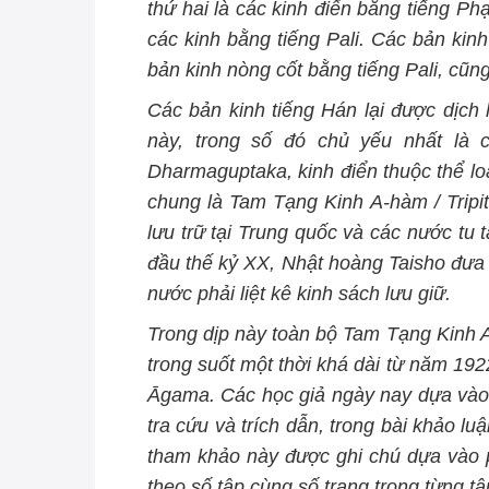
thứ hai là các kinh điển bằng tiếng Phạ
các kinh bằng tiếng Pali. Các bản kin
bản kinh nòng cốt bằng tiếng Pali, cũn
Các bản kinh tiếng Hán lại được dịch 
này, trong số đó chủ yếu nhất là 
Dharmaguptaka, kinh điển thuộc thể lo
chung là Tam Tạng Kinh A-hàm / Trip
lưu trữ tại Trung quốc và các nước tu 
đầu thế kỷ XX, Nhật hoàng Taisho đưa r
nước phải liệt kê kinh sách lưu giữ.
Trong dịp này toàn bộ Tam Tạng Kinh 
trong suốt một thời khá dài từ năm 192
Āgama. Các học giả ngày nay dựa vào
tra cứu và trích dẫn, trong bài khảo l
tham khảo này được ghi chú dựa vào 
theo số tập cùng số trang trong từng tậ