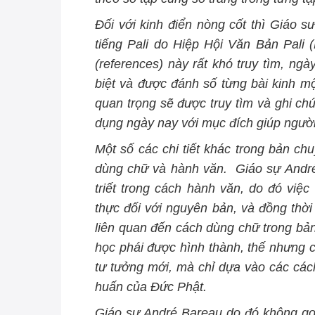
Đối với kinh điển nòng cốt thì Giáo 
tiếng Pali do Hiệp Hội Văn Bản Pali (
(references) này rất khó truy tìm, ng
biệt và được đánh số từng bài kinh m
quan trọng sẽ được truy tìm và ghi c
dụng ngày nay với mục
đích
giúp ngườ
Một số các chi tiết khác trong bản ch
dùng chữ và hành văn. Giáo sự André 
triết trong cách hành văn, do đó việc 
thực đối với nguyên bản,
và đồng thờ
liên quan đến cách dùng chữ trong bản
học phái được hình thành, thế nhưng 
tư tưởng mới, mà chỉ dựa vào các cách 
huấn của Đức Phật.
Giáo sư André Bareau do đó không gọi 