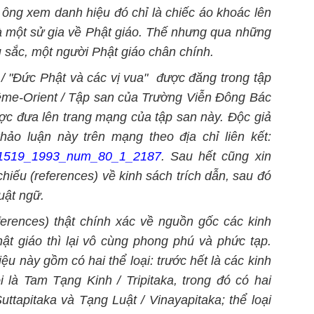
ông xem danh hiệu đó chỉ là chiếc áo khoác lên
à một sử gia
về
Phật giáo. Thế nhưng qua những
sâu sắc, một người Phật giáo chân chính.
 / "Đức Phật và các vị vua" được đăng trong tập
trême-Orient / Tập san của Trường Viễn Đông Bác
ợc đưa lên trang mạng của tập san này. Độc giả
ảo luận này trên mạng theo địa chỉ liên kết:
36-1519_1993_num_80_1_2187
. Sau hết cũng xin
chiếu (references) về kinh sách trích dẫn, sau đó
huật ngữ.
ferences) thật chính xác về nguồn gốc các kinh
ật giáo thì lại vô cùng phong phú và phức tạp.
iệu này gồm có hai thể loại: trước hết là các kinh
i là Tam Tạng Kinh / Tripitaka, trong đó có hai
ttapitaka và Tạng Luật / Vinayapitaka; thể loại