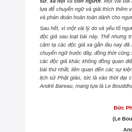
sử
,
xã hội
và
con người
. Một vài bà
lựa để chuyển
ngữ
và giải thích thêm 
và phán đoán hoàn toàn dành cho ngườ
Sau hết, vì một vài lý do và yếu tố n
độc giả sau loạt bài này. Thế nhưng 
cảm tạ các độc giả xa gần lâu nay đã b
chuyển ngữ trước đây, đồng thời cũng x
các độc giả khác không đồng quan điể
bài thứ nhất, liên quan đến các sự kiện
lịch
sử
Phật giáo, tức là vào thời đại
André Bareau, mang tựa là Le Bouddha e
Đức Ph
(Le Bou
An