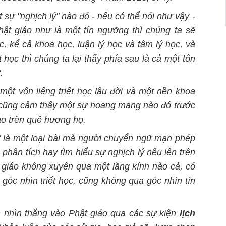
 sự "nghịch lý" nào đó - nếu có thể nói như vậy -
hật giáo như là một tín ngưỡng thì chúng ta sẽ
ọc, kể cả khoa học, luận lý học và tâm lý học, và
 học thì chúng ta lại thấy phía sau là cả một tôn
.
ột vốn liếng triết học lâu đời và
một
nền khoa
 cũng cảm thấy một sự hoang mang nào đó trước
áo trên quê hương họ.
ời" là một loại bài mà người chuyển ngữ mạn phép
hân tích hay tìm hiểu sự nghịch lý nêu lên trên
 giáo không xuyên qua một lăng kính nào cả, có
góc nhìn triết học, cũng không qua góc nhìn tín
h nhìn thẳng vào Phật giáo qua các sự kiện
lịch