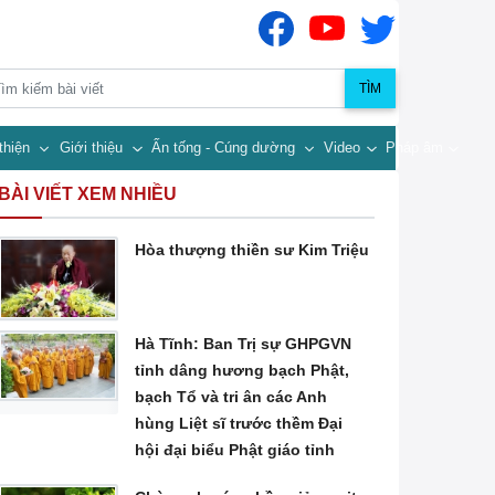
TÌM
thiện
Giới thiệu
Ấn tống - Cúng dường
Video
Pháp âm
BÀI VIẾT XEM NHIỀU
Hòa thượng thiền sư Kim Triệu
Hà Tĩnh: Ban Trị sự GHPGVN
tỉnh dâng hương bạch Phật,
bạch Tổ và tri ân các Anh
hùng Liệt sĩ trước thềm Đại
hội đại biểu Phật giáo tỉnh