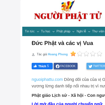
Tin tức
Tu học
Phật pháp
Nghi lễ
Thư việ
Đức Phật và các vị Vua
Tác giả
Hoang Phong
5
FACEBOOK
TWITTE
nguoiphattu.com
Dòng dõi của của vị 
vương lừng danh tiếp nối nhau trị vì nư
Phật giáo Lịch sử - Xã hội - Con ngư
Lời mở đầu của người chuyển ngữ