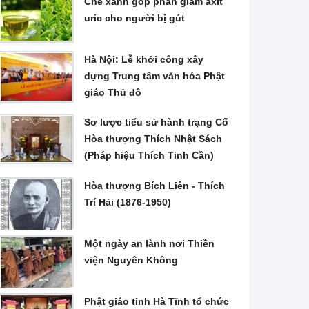
Chè xanh góp phần giảm axit
uric cho người bị gút
Hà Nội: Lễ khởi công xây
dựng Trung tâm văn hóa Phật
giáo Thủ đô
Sơ lược tiểu sử hành trạng Cố
Hòa thượng Thích Nhật Sách
(Pháp hiệu Thích Tinh Cần)
Hòa thượng Bích Liên - Thích
Trí Hải (1876-1950)
Một ngày an lành nơi Thiền
viện Nguyên Không
Phật giáo tỉnh Hà Tĩnh tổ chức