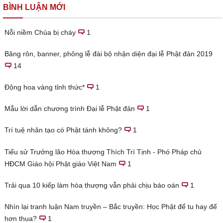
BÌNH LUẬN MỚI
Nỗi niềm Chùa bị cháy
1
Băng rôn, banner, phông lễ đài bộ nhận diện đại lễ Phật đản 2019
14
Động hoa vàng tỉnh thức*
1
Mẫu lời dẫn chương trình Đại lễ Phật đản
1
Trí tuệ nhân tạo có Phật tánh không?
1
Tiểu sử Trưởng lão Hòa thượng Thích Trí Tịnh - Phó Pháp chủ
HĐCM Giáo hội Phật giáo Việt Nam
1
Trải qua 10 kiếp làm hòa thượng vẫn phải chịu báo oán
1
Nhìn lại tranh luận Nam truyền – Bắc truyền: Học Phật để tu hay để
hơn thua?
1