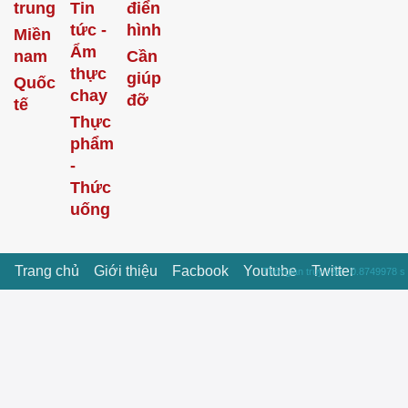
trung
Tin
điển
tức -
hình
Miền
Ẩm
nam
Cần
thực
giúp
Quốc
chay
đỡ
tế
Thực
phẩm
-
Thức
uống
Trang chủ
Giới thiệu
Facbook
Youtube
Twitter
Thời gian truy vấn : 0.8749978 s