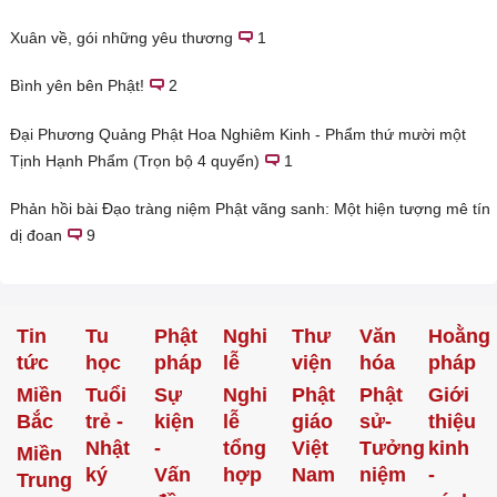
Xuân về, gói những yêu thương
1
Bình yên bên Phật!
2
Đại Phương Quảng Phật Hoa Nghiêm Kinh - Phẩm thứ mười một
Tịnh Hạnh Phẩm (Trọn bộ 4 quyển)
1
Phản hồi bài Đạo tràng niệm Phật vãng sanh: Một hiện tượng mê tín
dị đoan
9
Tin
Tu
Phật
Nghi
Thư
Văn
Hoằng
tức
học
pháp
lễ
viện
hóa
pháp
Miền
Tuổi
Sự
Nghi
Phật
Phật
Giới
Bắc
trẻ -
kiện
lễ
giáo
sử-
thiệu
Nhật
-
tổng
Việt
Tưởng
kinh
Miền
ký
Vấn
hợp
Nam
niệm
-
Trung