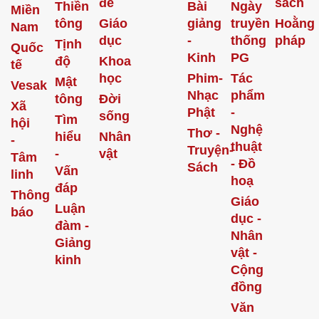
đề
sách
Thiền
Bài
Ngày
Miền
tông
Giáo
giảng
truyền
Hoằng
Nam
dục
-
thống
pháp
Tịnh
Quốc
Kinh
PG
độ
Khoa
tế
học
Phim-
Tác
Mật
Vesak
Nhạc
phẩm
tông
Đời
Xã
Phật
-
sống
Tìm
hội
Nghệ
Thơ -
hiểu
Nhân
-
thuật
Truyện-
-
vật
Tâm
- Đồ
Sách
Vấn
linh
hoạ
đáp
Thông
Giáo
Luận
báo
dục -
đàm -
Nhân
Giảng
vật -
kinh
Cộng
đồng
Văn