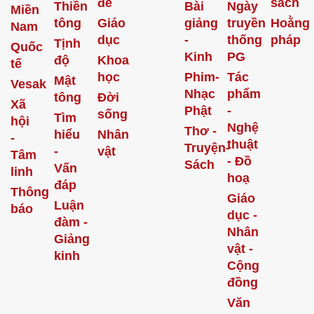
đề
sách
Thiền
Bài
Ngày
Miền
tông
Giáo
giảng
truyền
Hoằng
Nam
dục
-
thống
pháp
Tịnh
Quốc
Kinh
PG
độ
Khoa
tế
học
Phim-
Tác
Mật
Vesak
Nhạc
phẩm
tông
Đời
Xã
Phật
-
sống
Tìm
hội
Nghệ
Thơ -
hiểu
Nhân
-
thuật
Truyện-
-
vật
Tâm
- Đồ
Sách
Vấn
linh
hoạ
đáp
Thông
Giáo
Luận
báo
dục -
đàm -
Nhân
Giảng
vật -
kinh
Cộng
đồng
Văn