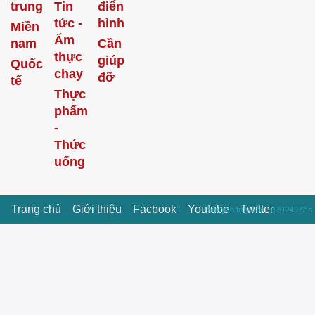
trung
Tin
điển
tức -
hình
Miền
Ẩm
nam
Cần
thực
giúp
Quốc
chay
đỡ
tế
Thực
phẩm
-
Thức
uống
Trang chủ
Giới thiệu
Facbook
Youtube
Twitter
Thời gian truy vấn : 0.8124972 s