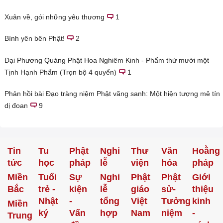
Xuân về, gói những yêu thương
1
Bình yên bên Phật!
2
Đại Phương Quảng Phật Hoa Nghiêm Kinh - Phẩm thứ mười một
Tịnh Hạnh Phẩm (Trọn bộ 4 quyển)
1
Phản hồi bài Đạo tràng niệm Phật vãng sanh: Một hiện tượng mê tín
dị đoan
9
Tin
Tu
Phật
Nghi
Thư
Văn
Hoằng
tức
học
pháp
lễ
viện
hóa
pháp
Miền
Tuổi
Sự
Nghi
Phật
Phật
Giới
Bắc
trẻ -
kiện
lễ
giáo
sử-
thiệu
Nhật
-
tổng
Việt
Tưởng
kinh
Miền
ký
Vấn
hợp
Nam
niệm
-
Trung