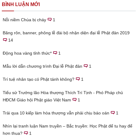
BÌNH LUẬN MỚI
Nỗi niềm Chùa bị cháy
1
Băng rôn, banner, phông lễ đài bộ nhận diện đại lễ Phật đản 2019
14
Động hoa vàng tỉnh thức*
1
Mẫu lời dẫn chương trình Đại lễ Phật đản
1
Trí tuệ nhân tạo có Phật tánh không?
1
Tiểu sử Trưởng lão Hòa thượng Thích Trí Tịnh - Phó Pháp chủ
HĐCM Giáo hội Phật giáo Việt Nam
1
Trải qua 10 kiếp làm hòa thượng vẫn phải chịu báo oán
1
Nhìn lại tranh luận Nam truyền – Bắc truyền: Học Phật để tu hay để
hơn thua?
1