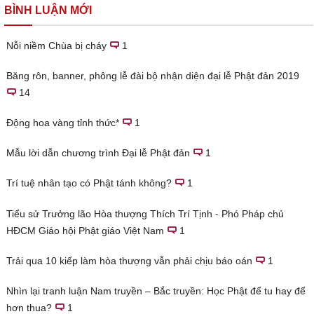
BÌNH LUẬN MỚI
Nỗi niềm Chùa bị cháy
1
Băng rôn, banner, phông lễ đài bộ nhận diện đại lễ Phật đản 2019
14
Động hoa vàng tỉnh thức*
1
Mẫu lời dẫn chương trình Đại lễ Phật đản
1
Trí tuệ nhân tạo có Phật tánh không?
1
Tiểu sử Trưởng lão Hòa thượng Thích Trí Tịnh - Phó Pháp chủ
HĐCM Giáo hội Phật giáo Việt Nam
1
Trải qua 10 kiếp làm hòa thượng vẫn phải chịu báo oán
1
Nhìn lại tranh luận Nam truyền – Bắc truyền: Học Phật để tu hay để
hơn thua?
1