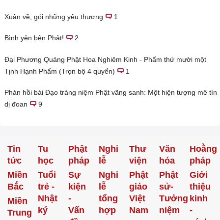
Xuân về, gói những yêu thương
1
Bình yên bên Phật!
2
Đại Phương Quảng Phật Hoa Nghiêm Kinh - Phẩm thứ mười một
Tịnh Hạnh Phẩm (Trọn bộ 4 quyển)
1
Phản hồi bài Đạo tràng niệm Phật vãng sanh: Một hiện tượng mê tín
dị đoan
9
Tin
Tu
Phật
Nghi
Thư
Văn
Hoằng
tức
học
pháp
lễ
viện
hóa
pháp
Miền
Tuổi
Sự
Nghi
Phật
Phật
Giới
Bắc
trẻ -
kiện
lễ
giáo
sử-
thiệu
Nhật
-
tổng
Việt
Tưởng
kinh
Miền
ký
Vấn
hợp
Nam
niệm
-
Trung