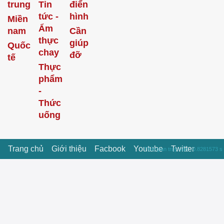
trung
Tin
điển
tức -
hình
Miền
Ẩm
nam
Cần
thực
giúp
Quốc
chay
đỡ
tế
Thực
phẩm
-
Thức
uống
Trang chủ
Giới thiệu
Facbook
Youtube
Twitter
Thời gian truy vấn : 0.8281573 s