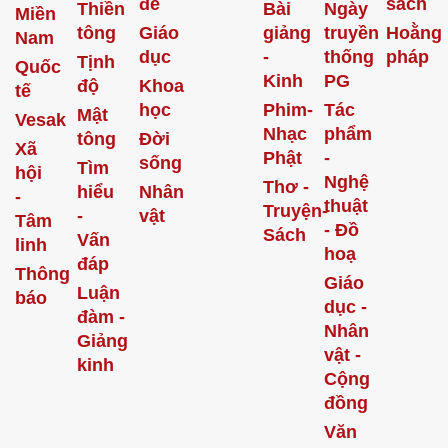
đề
sách
Thiền
Bài
Ngày
Miền
tông
Giáo
giảng
truyền
Hoằng
Nam
dục
-
thống
pháp
Tịnh
Quốc
Kinh
PG
độ
Khoa
tế
học
Phim-
Tác
Mật
Vesak
Nhạc
phẩm
tông
Đời
Xã
Phật
-
sống
Tìm
hội
Nghệ
Thơ -
hiểu
Nhân
-
thuật
Truyện-
-
vật
Tâm
- Đồ
Sách
Vấn
linh
hoạ
đáp
Thông
Giáo
Luận
báo
dục -
đàm -
Nhân
Giảng
vật -
kinh
Cộng
đồng
Văn